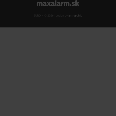
www.maxalarm.sk
EUROIN © 2026 | design by
antrepublic