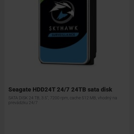
Seagate HDD24T 24/7 24TB sata disk
SATA DISK 24 TB, 3.5", 7200 rpm, cache 512 MB, vhodný na
prevádzku 24/7