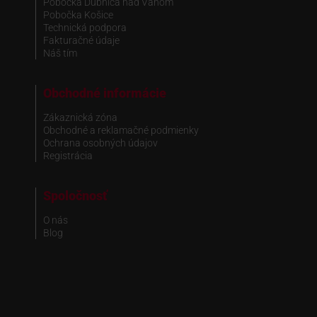
Pobočka Dubnica nad Váhom
Pobočka Košice
Technická podpora
Fakturačné údaje
Náš tím
Obchodné informácie
Zákaznická zóna
Obchodné a reklamačné podmienky
Ochrana osobných údajov
Registrácia
Spoločnosť
O nás
Blog