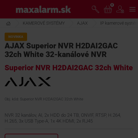
Prejsť
0
www.maxalarm.sk
k
hlavnému
obsahu
KAMEROVÉ SYSTÉMY
AJAX
IP kamerové systé
VOĽNÝ PREDAJ
NOVINKA
AJAX Superior NVR H2DAI2GAC
AKCIA MESIACA
32ch White 32-kanálové NVR
Superior NVR H2DAI2GAC 32ch White
PRODUKTY
SPOLOČNOSŤ
Obj. kód: Superior NVR H2DAI2GAC 32ch White
ŠKOLENIE
NVR 32 kanálov, AI, 2x HDD do 24 TB, ONVIF, RTSP, H.264,
H.265, 3x USB Type-A, 1x 4K HDMI, 2x RJ45
PODPORA