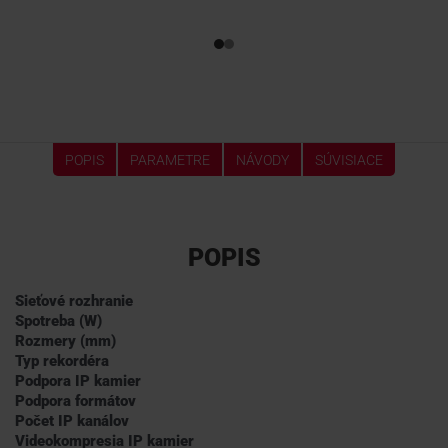
POPIS
PARAMETRE
NÁVODY
SÚVISIACE
POPIS
Sieťové rozhranie
Spotreba (W)
Rozmery (mm)
Typ rekordéra
Podpora IP kamier
Podpora formátov
Počet IP kanálov
Videokompresia IP kamier