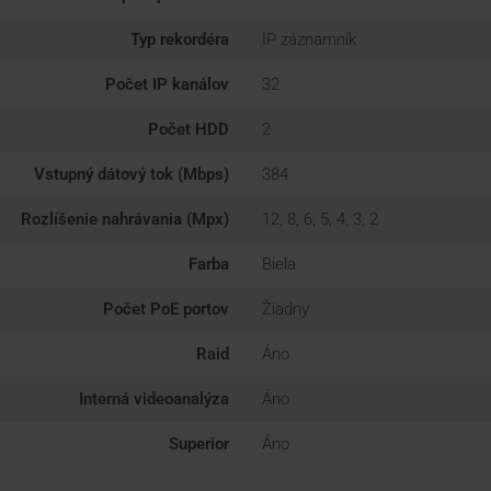
Typ rekordéra
IP záznamník
Počet IP kanálov
32
Počet HDD
2
Vstupný dátový tok (Mbps)
384
Rozlíšenie nahrávania (Mpx)
12, 8, 6, 5, 4, 3, 2
Farba
Biela
Počet PoE portov
Žiadny
Raid
Áno
Interná videoanalýza
Áno
Superior
Áno