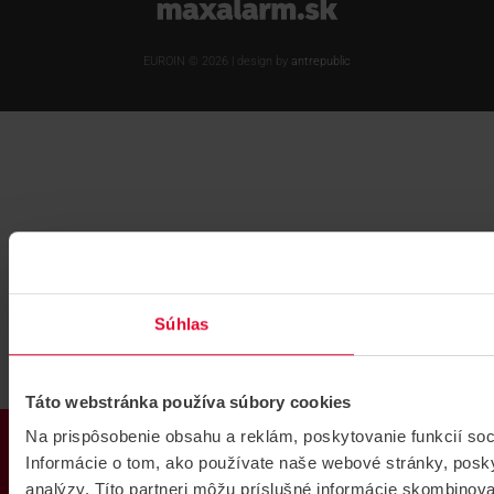
www.maxalarm.sk
EUROIN © 2026 | design by
antrepublic
Súhlas
Táto webstránka používa súbory cookies
PRODUKTY
Na prispôsobenie obsahu a reklám, poskytovanie funkcií so
Informácie o tom, ako používate naše webové stránky, posky
analýzy. Títo partneri môžu príslušné informácie skombinovať 