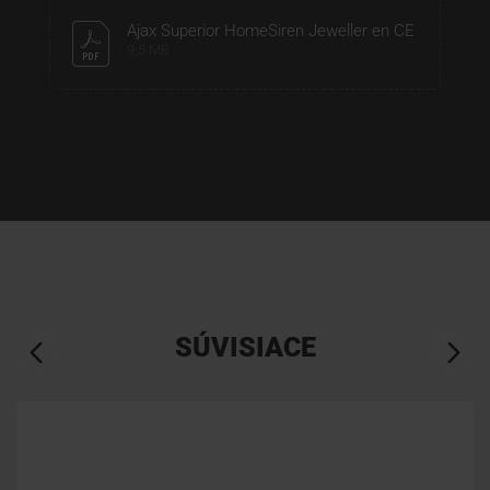
Ajax Superior HomeSiren Jeweller en CE
9,5 MB
SÚVISIACE