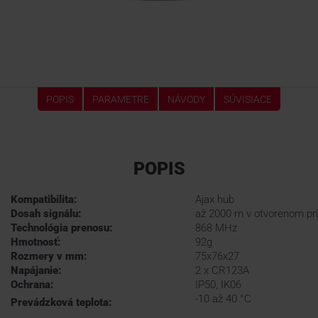
POPIS
PARAMETRE
NÁVODY
SÚVISIACE
POPIS
Kompatibilita:
Ajax hub
Dosah signálu:
až 2000 m v otvorenom pr
Technológia prenosu:
868 MHz
Hmotnosť:
92g
Rozmery v mm:
75x76x27
Napájanie:
2 x CR123A
Ochrana:
IP50, IK06
-10 až 40 °C
Prevádzková teplota: