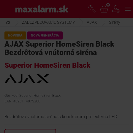
Prejsť
0
www.maxalarm.sk
k
hlavnému
obsahu
ZABEZPEČOVACIE SYSTÉMY
AJAX
Sirény
VOĽNÝ PREDAJ
NOVINKA
NOVÁ GENERÁCIA
AJAX Superior HomeSiren Black
AKCIA MESIACA
Bezdrôtová vnútorná siréna
Superior HomeSiren Black
PRODUKTY
SPOLOČNOSŤ
Obj. kód: Superior HomeSiren Black
EAN: 4823114075360
ŠKOLENIE
Bezdrôtová vnútorná siréna s konektorom pre externú LED
PODPORA