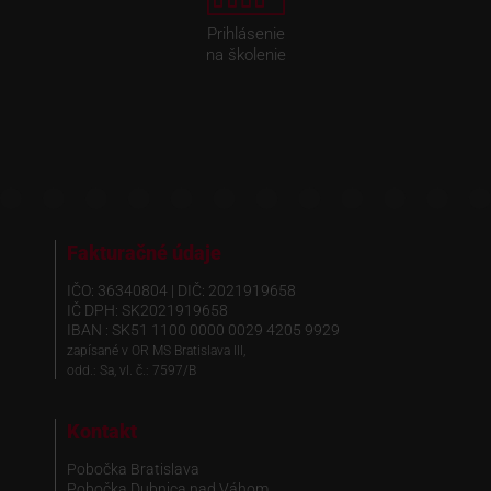
Prihlásenie
na školenie
Fakturačné údaje
IČO: 36340804 | DIČ: 2021919658
IČ DPH: SK2021919658
IBAN : SK51 1100 0000 0029 4205 9929
zapísané v OR MS Bratislava III,
odd.: Sa, vl. č.: 7597/B
Kontakt
Pobočka Bratislava
Pobočka Dubnica nad Váhom