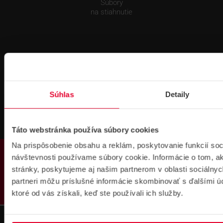
Súbory
na stiahnutie
Súhlas
Detaily
Pre zákazníkov s rámovcovou zmluvou pri
objednávkach nad 300 € bez DPH
DOPRAVA ZADARMO
Táto webstránka používa súbory cookies
Na prispôsobenie obsahu a reklám, poskytovanie funkcií soc
PRODUKTY
návštevnosti používame súbory cookie. Informácie o tom, 
stránky, poskytujeme aj našim partnerom v oblasti sociálnych
partneri môžu príslušné informácie skombinovať s ďalšími úda
ktoré od vás získali, keď ste používali ich služby.
Prihlásenie
na školenie