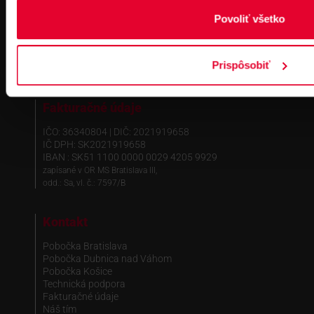
Povoliť všetko
Prispôsobiť
Fakturačné údaje
IČO: 36340804 | DIČ: 2021919658
IČ DPH: SK2021919658
IBAN : SK51 1100 0000 0029 4205 9929
zapísané v OR MS Bratislava III,
odd.: Sa, vl. č.: 7597/B
Kontakt
Pobočka Bratislava
Pobočka Dubnica nad Váhom
Pobočka Košice
Technická podpora
Fakturačné údaje
Náš tím