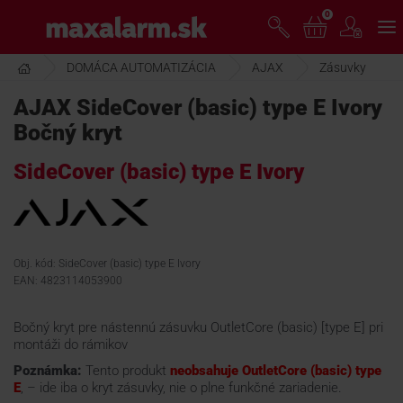
Prejsť
0
www.maxalarm.sk
k
hlavnému
obsahu
DOMÁCA AUTOMATIZÁCIA
AJAX
Zásuvky
VOĽNÝ PREDAJ
AJAX SideCover (basic) type E Ivory
Bočný kryt
AKCIA MESIACA
SideCover (basic) type E Ivory
PRODUKTY
SPOLOČNOSŤ
Obj. kód: SideCover (basic) type E Ivory
EAN: 4823114053900
ŠKOLENIE
Bočný kryt pre nástennú zásuvku OutletCore (basic) [type E] pri
montáži do rámikov
Poznámka:
Tento produkt
neobsahuje OutletCore (basic) type
PODPORA
E
, – ide iba o kryt zásuvky, nie o plne funkčné zariadenie.