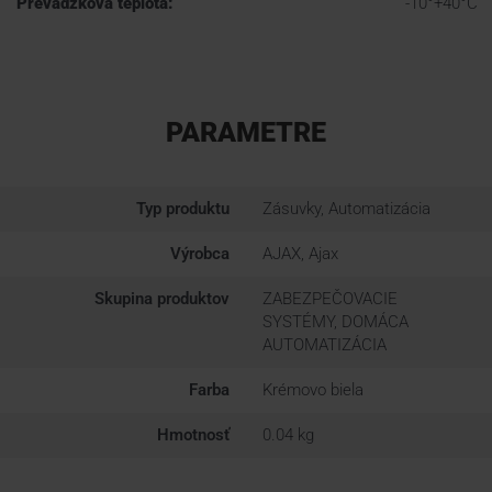
Prevádzková teplota:
-10°+40°C
PARAMETRE
Typ produktu
Zásuvky, Automatizácia
Výrobca
AJAX, Ajax
Skupina produktov
ZABEZPEČOVACIE
SYSTÉMY, DOMÁCA
AUTOMATIZÁCIA
Farba
Krémovo biela
Hmotnosť
0.04 kg