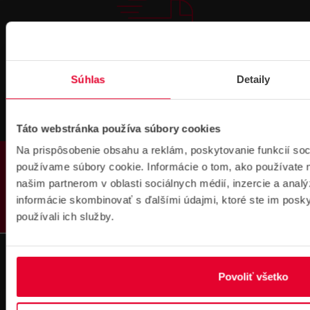
Pre zákazníkov s rámovcovou zmluvou pri
objednávkach nad 300 € bez DPH
DOPRAVA ZADARMO
Súhlas
Detaily
Táto webstránka používa súbory cookies
Na prispôsobenie obsahu a reklám, poskytovanie funkcií soc
PRODUKTY
používame súbory cookie. Informácie o tom, ako používate 
našim partnerom v oblasti sociálnych médií, inzercie a analý
Prihlásenie
informácie skombinovať s ďalšími údajmi, ktoré ste im poskyt
na školenie
používali ich služby.
Povoliť všetko