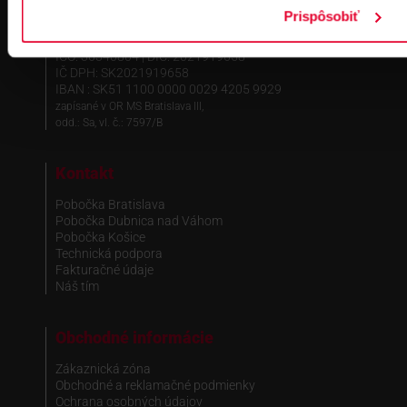
Prispôsobiť
Fakturačné údaje
IČO: 36340804 | DIČ: 2021919658
IČ DPH: SK2021919658
IBAN : SK51 1100 0000 0029 4205 9929
zapísané v OR MS Bratislava III,
odd.: Sa, vl. č.: 7597/B
Kontakt
Pobočka Bratislava
Pobočka Dubnica nad Váhom
Pobočka Košice
Technická podpora
Fakturačné údaje
Náš tím
Obchodné informácie
Zákaznická zóna
Obchodné a reklamačné podmienky
Ochrana osobných údajov