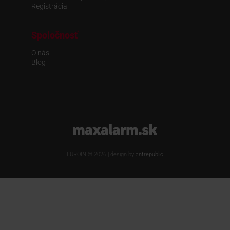
Registrácia
Spoločnosť
O nás
Blog
www.maxalarm.sk
EUROIN © 2026 | design by
antrepublic