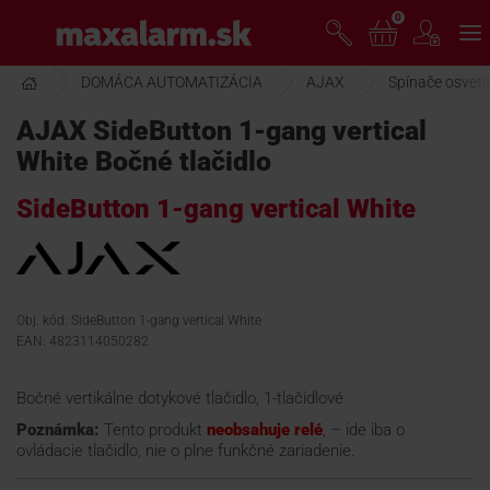
Prejsť
0
www.maxalarm.sk
k
hlavnému
obsahu
DOMÁCA AUTOMATIZÁCIA
AJAX
Spínače osvetl
VOĽNÝ PREDAJ
AJAX SideButton 1-gang vertical
White Bočné tlačidlo
AKCIA MESIACA
SideButton 1-gang vertical White
PRODUKTY
SPOLOČNOSŤ
Obj. kód: SideButton 1-gang vertical White
EAN: 4823114050282
ŠKOLENIE
Bočné vertikálne dotykové tlačidlo, 1-tlačidlové
Poznámka:
Tento produkt
neobsahuje relé
, – ide iba o
ovládacie tlačidlo, nie o plne funkčné zariadenie.
PODPORA