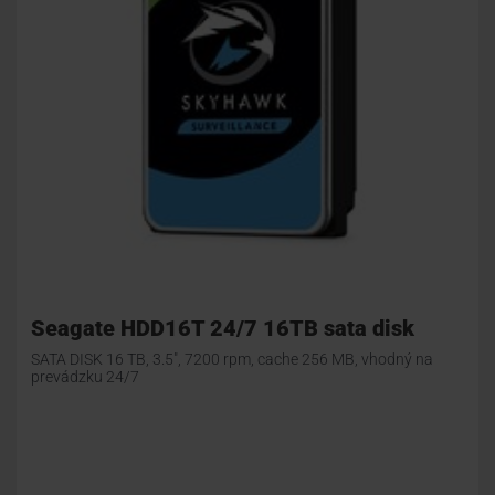
Seagate HDD16T 24/7 16TB sata disk
SATA DISK 16 TB, 3.5", 7200 rpm, cache 256 MB, vhodný na
prevádzku 24/7