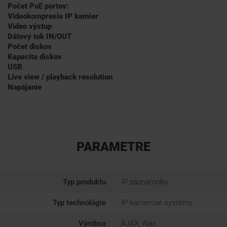
Počet PoE portov:
Videokompresia IP kamier
Video výstup
Dátový tok IN/OUT
Počet diskov
Kapacita diskov
USB
Live view / playback resolution
Napájanie
PARAMETRE
Typ produktu
IP záznamníky
Typ technológie
IP kamerové systémy
Výrobca
AJAX, Ajax