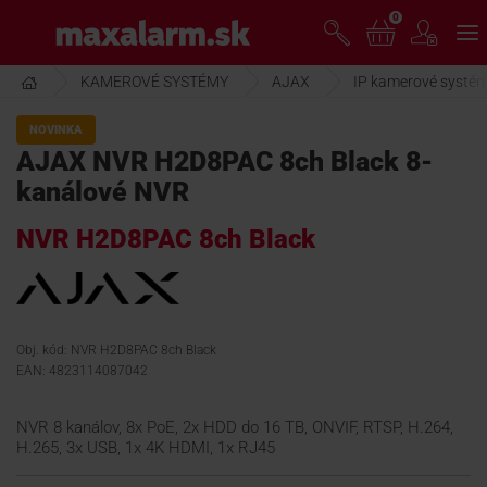
Prejsť
0
www.maxalarm.sk
k
hlavnému
obsahu
KAMEROVÉ SYSTÉMY
AJAX
IP kamerové systé
VOĽNÝ PREDAJ
NOVINKA
AJAX NVR H2D8PAC 8ch Black 8-
AKCIA MESIACA
kanálové NVR
NVR H2D8PAC 8ch Black
PRODUKTY
SPOLOČNOSŤ
Obj. kód: NVR H2D8PAC 8ch Black
EAN: 4823114087042
ŠKOLENIE
NVR 8 kanálov, 8x PoE, 2x HDD do 16 TB, ONVIF, RTSP, H.264,
H.265, 3x USB, 1x 4K HDMI, 1x RJ45
PODPORA