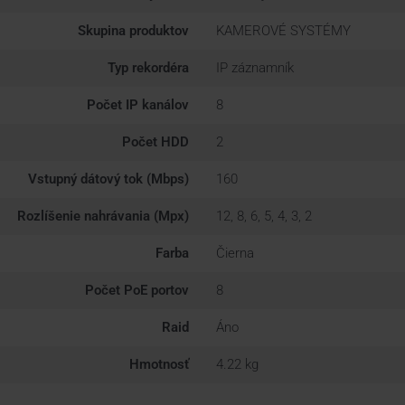
Skupina produktov
KAMEROVÉ SYSTÉMY
Typ rekordéra
IP záznamník
Počet IP kanálov
8
Počet HDD
2
Vstupný dátový tok (Mbps)
160
Rozlíšenie nahrávania (Mpx)
12, 8, 6, 5, 4, 3, 2
Farba
Čierna
Počet PoE portov
8
Raid
Áno
Hmotnosť
4.22 kg