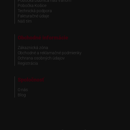
Pobočka Dubnica nad Váhom
Pobočka Košice
Technická podpora
Fakturačné údaje
Náš tím
Obchodné informácie
Zákaznická zóna
Obchodné a reklamačné podmienky
Ochrana osobných údajov
Registrácia
Spoločnosť
O nás
Blog