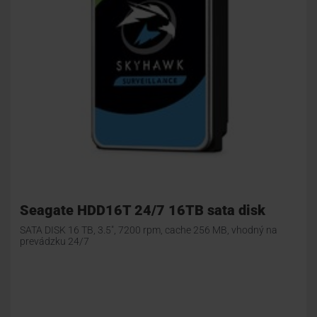
Seagate HDD16T 24/7 16TB sata disk
SATA DISK 16 TB, 3.5", 7200 rpm, cache 256 MB, vhodný na
prevádzku 24/7