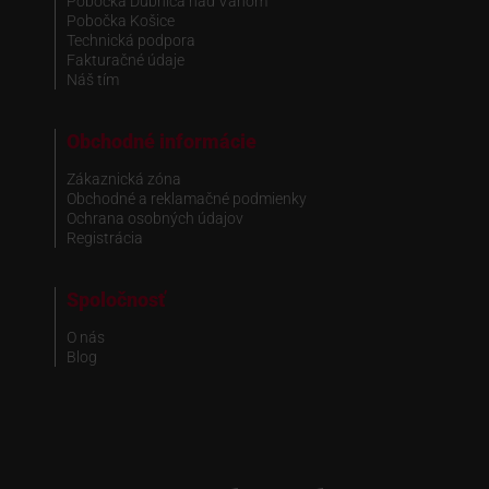
Pobočka Dubnica nad Váhom
Pobočka Košice
Technická podpora
Fakturačné údaje
Náš tím
Obchodné informácie
Zákaznická zóna
Obchodné a reklamačné podmienky
Ochrana osobných údajov
Registrácia
Spoločnosť
O nás
Blog