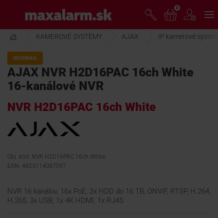
Prejsť
0
www.maxalarm.sk
k
hlavnému
obsahu
KAMEROVÉ SYSTÉMY
AJAX
IP kamerové systé
VOĽNÝ PREDAJ
NOVINKA
AJAX NVR H2D16PAC 16ch White
AKCIA MESIACA
16-kanálové NVR
NVR H2D16PAC 16ch White
PRODUKTY
SPOLOČNOSŤ
Obj. kód: NVR H2D16PAC 16ch White
EAN: 4823114087097
ŠKOLENIE
NVR 16 kanálov, 16x PoE, 2x HDD do 16 TB, ONVIF, RTSP, H.264,
H.265, 3x USB, 1x 4K HDMI, 1x RJ45
PODPORA