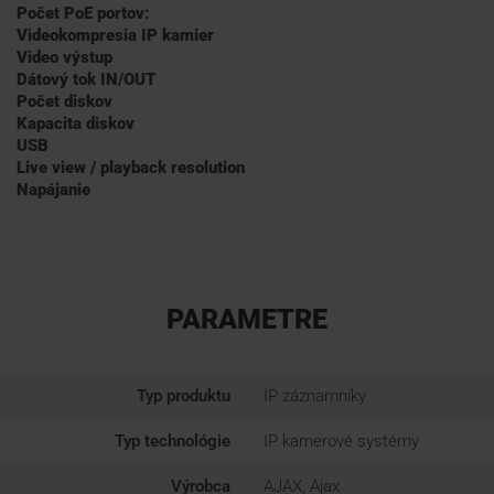
Počet PoE portov:
Videokompresia IP kamier
Video výstup
Dátový tok IN/OUT
Počet diskov
Kapacita diskov
USB
Live view / playback resolution
Napájanie
PARAMETRE
Typ produktu
IP záznamníky
Typ technológie
IP kamerové systémy
Výrobca
AJAX, Ajax