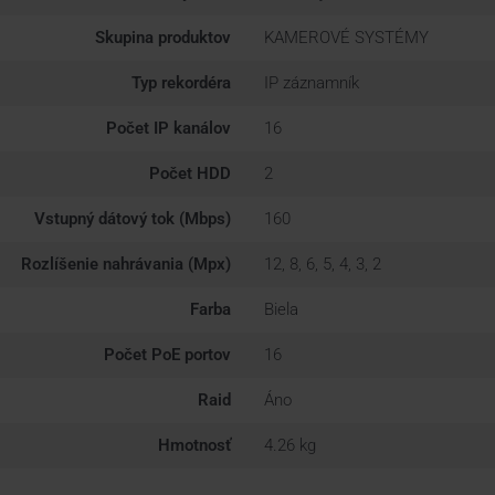
Skupina produktov
KAMEROVÉ SYSTÉMY
Typ rekordéra
IP záznamník
Počet IP kanálov
16
Počet HDD
2
Vstupný dátový tok (Mbps)
160
Rozlíšenie nahrávania (Mpx)
12, 8, 6, 5, 4, 3, 2
Farba
Biela
Počet PoE portov
16
Raid
Áno
Hmotnosť
4.26 kg