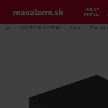
Prejsť
k
VOĽNÝ
www.maxalarm.sk
hlavnému
PREDAJ
M
obsahu
KAMEROVÉ SYSTÉMY
AJAX
IP kamero