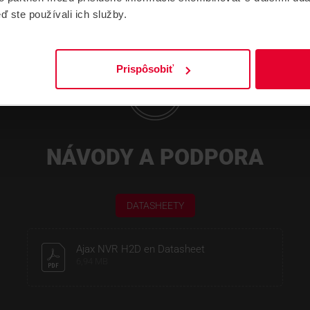
ď ste používali ich služby.
Prispôsobiť
NÁVODY A PODPORA
DATASHEETY
Ajax NVR H2D en Datasheet
6,94 MB