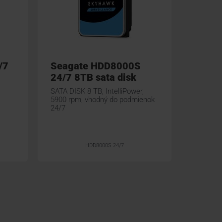
/7
Seagate HDD8000S
Seag
24/7 8TB sata disk
24/7 
SATA DISK 8 TB, IntelliPower,
SATA DIS
5900 rpm, vhodný do podmienok
5900 rp
24/7
24/7
HDD8000S 24/7