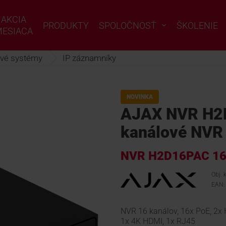
AKCIA
PRODUKTY
SPOLOČNOSŤ
ŠKOLENIE
ESIACA
vé systémy
IP záznamníky
NOVINKA
AJAX NVR H2D
kanálové NVR
NVR H2D16PAC 16
Obj.
EAN:
NVR 16 kanálov, 16x PoE, 2x 
1x 4K HDMI, 1x RJ45