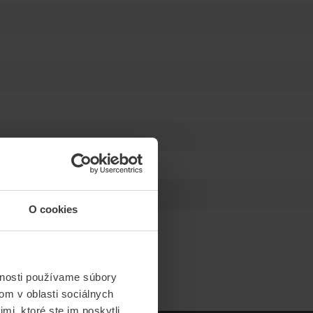
O cookies
vnosti používame súbory
om v oblasti sociálnych
mi, ktoré ste im poskytli