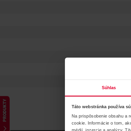
Súhlas
PRODUKTY
Táto webstránka používa sú
Na prispôsobenie obsahu a r
cookie. Informácie o tom, ak
médií, inzercie a analýzy. Tí