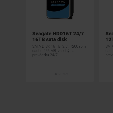
Seagate HDD16T 24/7
Se
16TB sata disk
12T
SATA DISK 16 TB, 3.5", 7200 rpm,
SATA
cache 256 MB, vhodný na
cach
prevádzku 24/7
prev
HDD16T 24/7