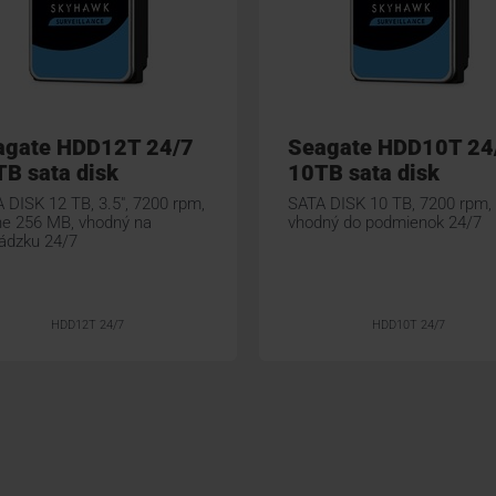
agate HDD12T 24/7
Seagate HDD10T 24
B sata disk
10TB sata disk
 DISK 12 TB, 3.5", 7200 rpm,
SATA DISK 10 TB, 7200 rpm,
e 256 MB, vhodný na
vhodný do podmienok 24/7
ádzku 24/7
HDD12T 24/7
HDD10T 24/7