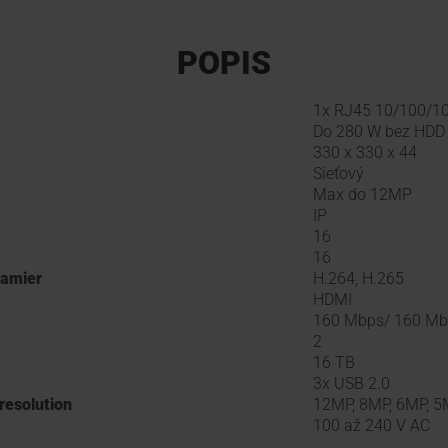
POPIS
1x RJ45 10/100/1
Do 280 W bez HDD
330 x 330 x 44
Sieťový
Max do 12MP
IP
16
16
kamier
H.264, H.265
HDMI
160 Mbps/ 160 M
2
16 TB
3x USB 2.0
 resolution
12MP, 8MP, 6MP, 5M
100 až 240 V AC