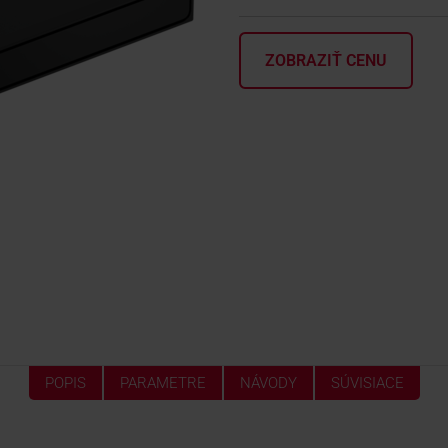
ZOBRAZIŤ CENU
POPIS
PARAMETRE
NÁVODY
SÚVISIACE