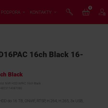
0
PODPORA
KONTAKTY
16PAC 16ch Black 16-
ch Black
 kód: NVR H2D16PAC 16ch Black
 4823114087080
HDD do 16 TB, ONVIF, RTSP, H.264, H.265, 3x USB,