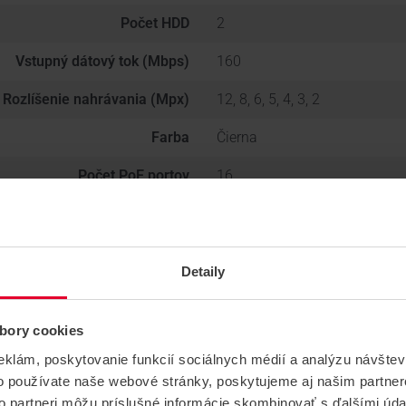
Počet HDD
2
Vstupný dátový tok (Mbps)
160
Rozlíšenie nahrávania (Mpx)
12, 8, 6, 5, 4, 3, 2
Farba
Čierna
Počet PoE portov
16
Raid
Áno
Hmotnosť
4.24 kg
Detaily
bory cookies
eklám, poskytovanie funkcií sociálnych médií a analýzu návšte
o používate naše webové stránky, poskytujeme aj našim partner
to partneri môžu príslušné informácie skombinovať s ďalšími údaj