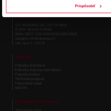
Prispôsobiť
Fakturačné údaje
IČO: 36340804 | DIČ: 2021919658
IČ DPH: SK2021919658
IBAN : SK51 1100 0000 0029 4205 9929
zapísané v OR MS Bratislava III,
odd.: Sa, vl. č.: 7597/B
Kontakt
Pobočka Bratislava
Pobočka Dubnica nad Váhom
Pobočka Košice
Technická podpora
Fakturačné údaje
Náš tím
Obchodné informácie
Zákaznická zóna