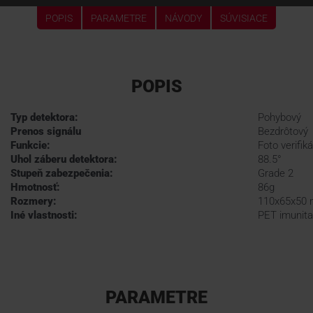
POPIS
PARAMETRE
NÁVODY
SÚVISIACE
POPIS
Typ detektora:
Pohybový
Prenos signálu
Bezdrôtový
Funkcie:
Foto verifik
Uhol záberu detektora:
88.5°
Stupeň zabezpečenia:
Grade 2
Hmotnosť:
86g
Rozmery:
110x65x50
Iné vlastnosti:
PET imunita
PARAMETRE