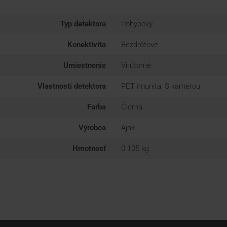
Typ detektora
Pohybový
Konektivita
Bezdrôtové
Umiestnenie
Vnútorné
Vlastnosti detektora
PET imunita, S kamerou
Farba
Čierna
Výrobca
Ajax
Hmotnosť
0.105 kg