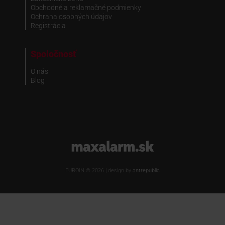
Obchodné a reklamačné podmienky
Ochrana osobných údajov
Registrácia
Spoločnosť
O nás
Blog
www.maxalarm.sk
EUROIN © 2026 | design by
antrepublic