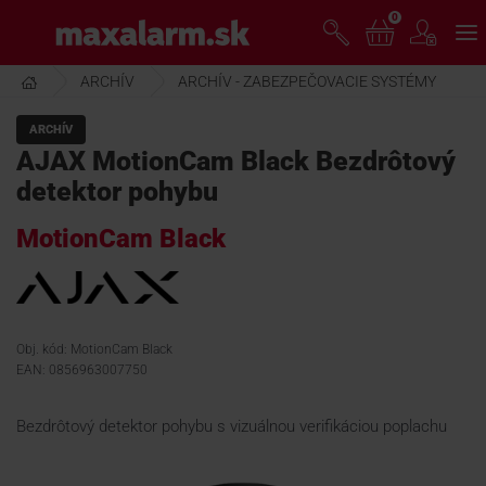
Prejsť
0
www.maxalarm.sk
k
hlavnému
obsahu
ARCHÍV
ARCHÍV - ZABEZPEČOVACIE SYSTÉMY
VOĽNÝ PREDAJ
ARCHÍV
AJAX MotionCam Black Bezdrôtový
AKCIA MESIACA
detektor pohybu
MotionCam Black
PRODUKTY
SPOLOČNOSŤ
Obj. kód: MotionCam Black
EAN: 0856963007750
ŠKOLENIE
Bezdrôtový detektor pohybu s vizuálnou verifikáciou poplachu
PODPORA