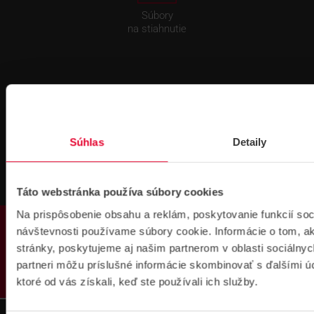
Súbory
na stiahnutie
Súhlas
Detaily
Pre zákazníkov s rámovcovou zmluvou pri
objednávkach nad 300 € bez DPH
DOPRAVA ZADARMO
Táto webstránka používa súbory cookies
Na prispôsobenie obsahu a reklám, poskytovanie funkcií soc
PRODUKTY
návštevnosti používame súbory cookie. Informácie o tom, 
stránky, poskytujeme aj našim partnerom v oblasti sociálnych
partneri môžu príslušné informácie skombinovať s ďalšími úda
ktoré od vás získali, keď ste používali ich služby.
Prihlásenie
na školenie