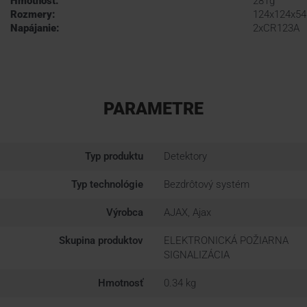
Hmotnosť:
281g
Rozmery:
124x124x5
Napájanie:
2xCR123A
PARAMETRE
Typ produktu
Detektory
Typ technológie
Bezdrôtový systém
Výrobca
AJAX, Ajax
Skupina produktov
ELEKTRONICKÁ POŽIARNA
SIGNALIZÁCIA
Hmotnosť
0.34 kg