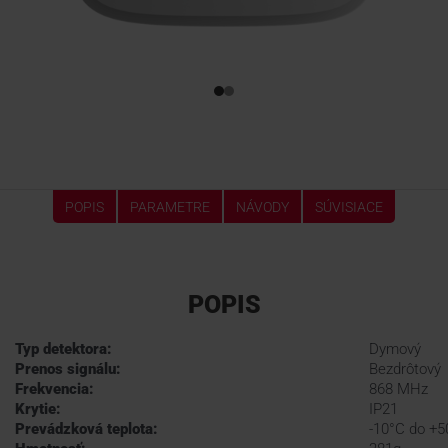
POPIS
PARAMETRE
NÁVODY
SÚVISIACE
POPIS
Typ detektora:
Dymový
Prenos signálu:
Bezdrôtový
Frekvencia:
868 MHz
Krytie:
IP21
Prevádzková teplota:
-10°C do +5