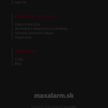
Náš tím
Obchodné informácie
Zákaznická zóna
Obchodné a reklamačné podmienky
Ochrana osobných údajov
Registrácia
Spoločnosť
O nás
Blog
www.maxalarm.sk
EUROIN © 2026 | design by
antrepublic