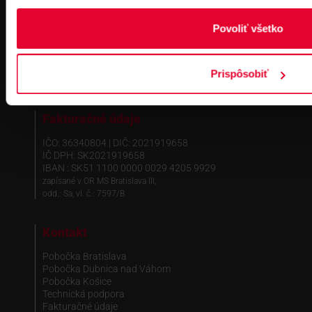
Povoliť všetko
Prispôsobiť
Fakturačné údaje
IČO: 36340804 | DIČ: 2021919658
IČ DPH: SK2021919658
IBAN : SK51 1100 0000 0029 4205 9929
zapísané v OR MS Bratislava III,
odd.: Sa, vl. č.: 7597/B
Kontakt
Pobočka Bratislava
Pobočka Dubnica nad Váhom
Pobočka Košice
Technická podpora
Fakturačné údaje