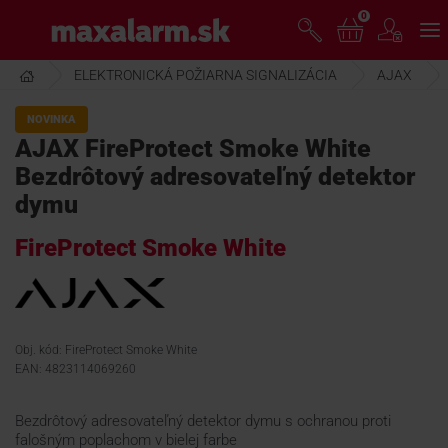
Prejsť
0
www.maxalarm.sk
k
hlavnému
obsahu
ELEKTRONICKÁ POŽIARNA SIGNALIZÁCIA
AJAX
VOĽNÝ PREDAJ
NOVINKA
AJAX FireProtect Smoke White
AKCIA MESIACA
Bezdrôtový adresovateľný detektor
dymu
PRODUKTY
FireProtect Smoke White
SPOLOČNOSŤ
Obj. kód: FireProtect Smoke White
ŠKOLENIE
EAN: 4823114069260
Bezdrôtový adresovateľný detektor dymu s ochranou proti
PODPORA
falošným poplachom v bielej farbe