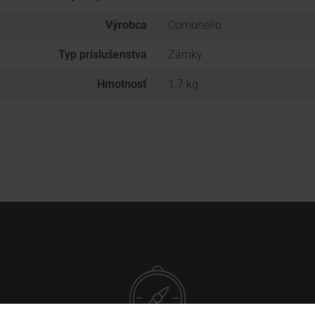
Výrobca
Comunello
Typ príslušenstva
Zámky
Hmotnosť
1.7 kg