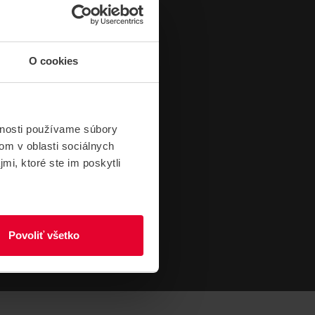
O cookies
vnosti používame súbory
om v oblasti sociálnych
mi, ktoré ste im poskytli
Povoliť všetko