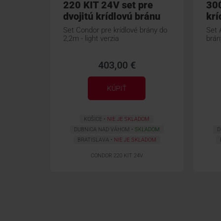
220 KIT 24V set pre
30
dvojitú krídlovú bránu
krí
Set Condor pre krídlové brány do
Set 
2,2m - light verzia
brán
403,00 €
KÚPIŤ
KOŠICE
NIE JE SKLADOM
DUBNICA NAD VÁHOM
SKLADOM
D
BRATISLAVA
NIE JE SKLADOM
CONDOR 220 KIT 24V