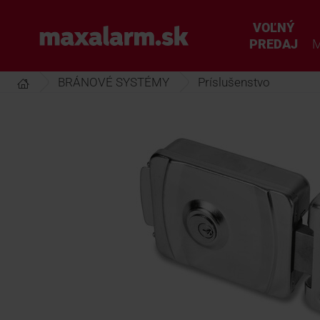
Prejsť
k
VOĽNÝ
www.maxalarm.sk
hlavnému
PREDAJ
M
obsahu
BRÁNOVÉ SYSTÉMY
Príslušenstvo