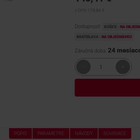
s DPH 178,86 €
Dostupnosť:
KOŠICE -
NA OBJED
BRATISLAVA -
NA OBJEDNÁVKU
24 mesiac
Záručná doba:
-
+
POPIS
PARAMETRE
NÁVODY
SÚVISIACE