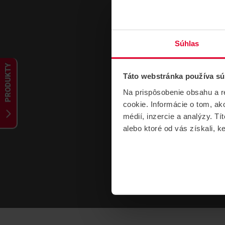
Súhlas
PRODUKTY
Táto webstránka používa sú
Na prispôsobenie obsahu a r
cookie. Informácie o tom, ak
médií, inzercie a analýzy. Tí
alebo ktoré od vás získali, ke