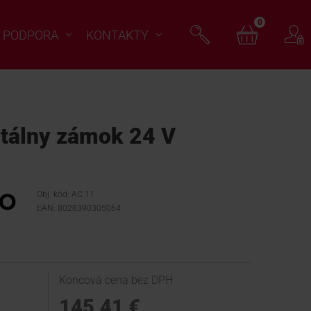
0
PODPORA
KONTAKTY
tálny zámok 24 V
Obj. kód: AC 11
EAN: 8028390305064
Koncová cena bez DPH
145,41 €