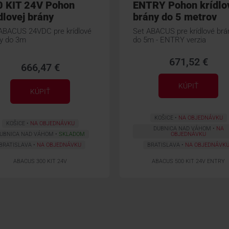
0 KIT 24V Pohon
ENTRY Pohon krídlo
dlovej brány
brány do 5 metrov
ABACUS 24VDC pre krídlové
Set ABACUS pre krídlové brá
y do 3m
do 5m - ENTRY verzia
671,52 €
666,47 €
KÚPIŤ
KÚPIŤ
KOŠICE
NA OBJEDNÁVKU
KOŠICE
NA OBJEDNÁVKU
DUBNICA NAD VÁHOM
NA
UBNICA NAD VÁHOM
SKLADOM
OBJEDNÁVKU
BRATISLAVA
NA OBJEDNÁVKU
BRATISLAVA
NA OBJEDNÁVK
ABACUS 300 KIT 24V
ABACUS 500 KIT 24V ENTRY