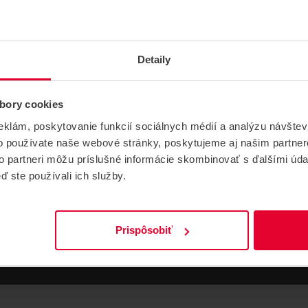
NÁVODY A PODPORA
Detaily
NÁVODY
bory cookies
eklám, poskytovanie funkcií sociálnych médií a analýzu návšte
Installation and user manual ac10 ac20 ac
o používate naše webové stránky, poskytujeme aj našim partner
11 ac21
to partneri môžu príslušné informácie skombinovať s ďalšími údaj
1017,87 kB
ď ste používali ich služby.
Prispôsobiť