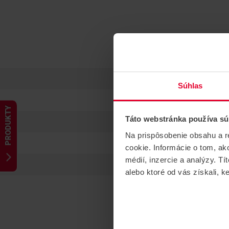
Súhlas
PRODUKTY
Táto webstránka používa sú
Na prispôsobenie obsahu a r
cookie. Informácie o tom, ak
médií, inzercie a analýzy. Tí
alebo ktoré od vás získali, ke