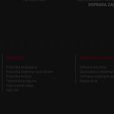
DOPRAVA Z
Kontakt
Obchodné info
Pobočka Bratislava
Zákaznická zóna
Pobočka Dubnica nad Váhom
Obchodné a reklamač
Pobočka Košice
Ochrana osobných úd
Technická podpora
Registrácia
Fakturačné údaje
Náš tím