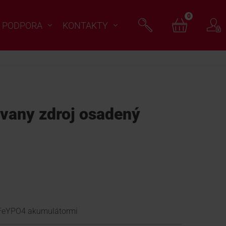
0
PODPORA
KONTAKTY
vany zdroj osadený
iFeYPO4 akumulátormi