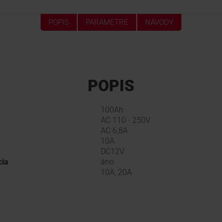
POPIS
PARAMETRE
NÁVODY
POPIS
100Ah
AC 110 - 250V
AC 6,8A
10A
DC12V
cia
áno
10A, 20A