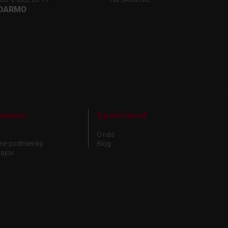
ADARMO
rmácie
Spoločnosť
O nás
né podmienky
Blog
ajov