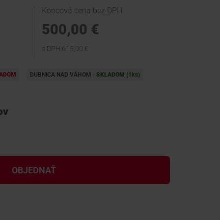
Koncová cena bez DPH
500,00 €
s DPH 615,00 €
LADOM
DUBNICA NAD VÁHOM -
SKLADOM (1
ks
)
ov
OBJEDNAŤ