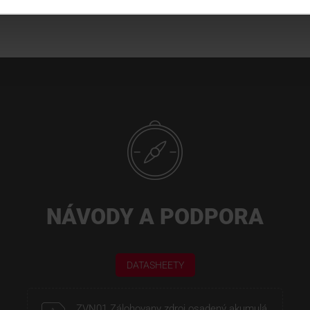
NÁVODY A PODPORA
DATASHEETY
ZVN01 Zálohovany zdroj osadený akumulá