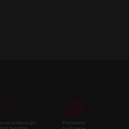
covou zmluvou pri
Prihlásenie
00 € bez DPH
na školenie