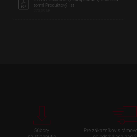
tormi Produktový list
273,59 kB
Súbory
Pre zákazníkov s rámov
na stiahnutie
objednávkach nad 3