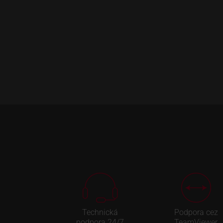
Technická
Podpora cez
podpora 24/7
TeamViewer