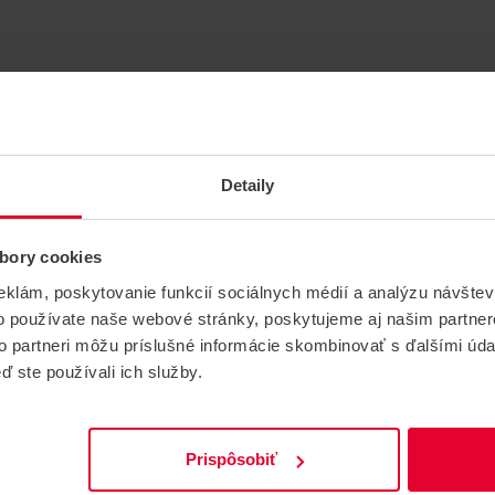
PARAMETRE
Typ produktu
LiFeYPO4 ZDROJE
Detaily
Skupina produktov
ZDROJE/BATÉRIE
bory cookies
Typ zdroja
Zálohovateľné
eklám, poskytovanie funkcií sociálnych médií a analýzu návšte
Výstupné napätie
12 V DC
o používate naše webové stránky, poskytujeme aj našim partner
to partneri môžu príslušné informácie skombinovať s ďalšími údaj
Špecifická vlastnosť
100 Ah
ď ste používali ich služby.
Hmotnosť
31.36 kg
Prispôsobiť