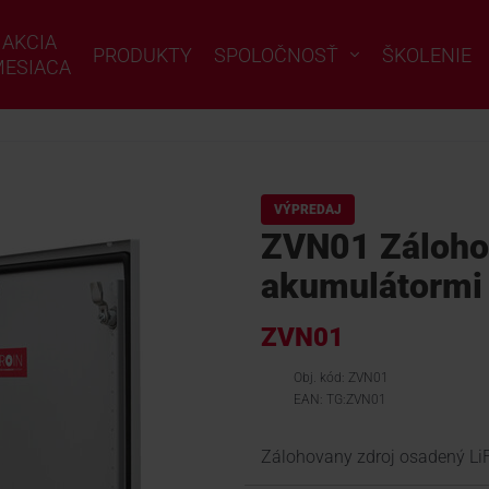
AKCIA
PRODUKTY
SPOLOČNOSŤ
ŠKOLENIE
ESIACA
VÝPREDAJ
ZVN01 Záloho
akumulátormi
ZVN01
Obj. kód: ZVN01
EAN: TG:ZVN01
Zálohovany zdroj osadený L