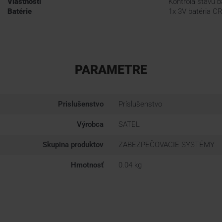
Vlastnosti
Kontrola stavu b
Batérie
1x 3V batéria 
PARAMETRE
Prislušenstvo
Príslušenstvo
Výrobca
SATEL
Skupina produktov
ZABEZPEČOVACIE SYSTÉMY
Hmotnosť
0.04 kg