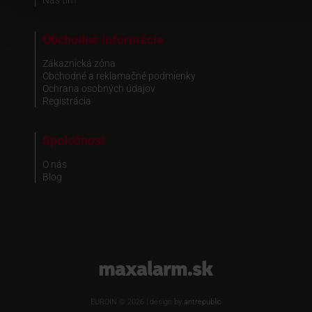
Náš tím
Obchodné informácie
Zákaznická zóna
Obchodné a reklamačné podmienky
Ochrana osobných údajov
Registrácia
Spoločnosť
O nás
Blog
www.maxalarm.sk
EUROIN © 2026 | design by
antrepublic