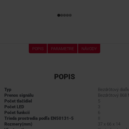
POPIS
PARAMETRE
NÁVODY
POPIS
Typ
Bezdrôtový diaľk
Prenos signálu
Bezdrôtový 868 
Počet tlačidiel
5
Počet LED
3
Počet funkcií
6
Trieda prostredia podľa
EN50131-5
II
Rozmery(mm)
37 x 66 x 14