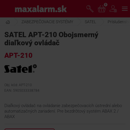
Prejsť
0
www.maxalarm.sk
k
hlavnému
obsahu
ZABEZPEČOVACIE SYSTÉMY
SATEL
Príslušenst
VOĽNÝ PREDAJ
SATEL APT-210 Obojsmerný
diaľkový ovládač
AKCIA MESIACA
APT-210
PRODUKTY
SPOLOČNOSŤ
Obj. kód: APT-210
EAN: 5905033338784
ŠKOLENIE
Diaľkový ovládač na ovládanie zabezpečovacích ústrední alebo
automatizačných zariadení. Pre bezdrôtový systém ABAX 2 /
ABAX
PODPORA