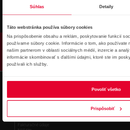
Súhlas
Detaily
Táto webstránka používa súbory cookies
Na prispôsobenie obsahu a reklám, poskytovanie funkcií soc
PRODUKTY
používame súbory cookie. Informácie o tom, ako používate 
Fakturačné údaje
našim partnerom v oblasti sociálnych médií, inzercie a analý
IČO: 36340804 | DIČ: 2021919658
informácie skombinovať s ďalšími údajmi, ktoré ste im poskyt
IČ DPH: SK2021919658
používali ich služby.
IBAN : SK51 1100 0000 0029 4205 9929
zapísané v OR MS Bratislava III,
odd.: Sa, vl. č.: 7597/B
Povoliť všetko
Kontakt
Pobočka Bratislava
Prispôsobiť
Pobočka Dubnica nad Váhom
Pobočka Košice
Technická podpora
Fakturačné údaje