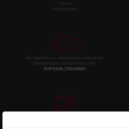
Súbory
na stiahnutie
Pre zákazníkov s rámovcovou zmluvou pri
objednávkach nad 300 € bez DPH
DOPRAVA ZADARMO
Prihlásenie
na školenie