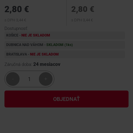
2,80 €
2,80 €
KONTAKTY
s DPH 3,44 €
s DPH 3,44 €
Dostupnosť:
KOŠICE -
NIE JE SKLADOM
DUBNICA NAD VÁHOM -
SKLADOM (1
ks
)
BRATISLAVA -
NIE JE SKLADOM
24 mesiacov
Záručná doba:
-
+
OBJEDNAŤ