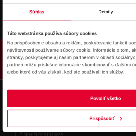
objednávkach nad 300 € bez DPH
DOPRAVA ZADARMO
Súhlas
Detaily
Táto webstránka používa súbory cookies
Na prispôsobenie obsahu a reklám, poskytovanie funkcií soc
PRODUKTY
návštevnosti používame súbory cookie. Informácie o tom, 
stránky, poskytujeme aj našim partnerom v oblasti sociálnych
Prihlásenie
na školenie
partneri môžu príslušné informácie skombinovať s ďalšími úda
alebo ktoré od vás získali, keď ste používali ich služby.
Povoliť všetko
Prispôsobiť
Fakturačné údaje
IČO: 36340804 | DIČ: 2021919658
IČ DPH: SK2021919658