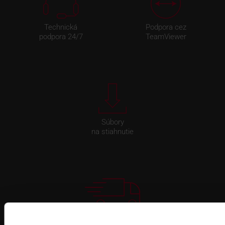
Technická
Podpora cez
podpora 24/7
TeamViewer
Súbory
na stiahnutie
Pre zákazníkov s rámovcovou zmluvou pri