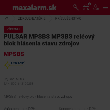
Prejsť
0
www.maxalarm.sk
k
hlavnému
obsahu
ZDROJE/BATÉRIE
PRÍSLUŠENSTVO
VOĽNÝ PREDAJ
VÝPREDAJ
PULSAR MPSBS MPSBS reléový
AKCIA MESIACA
blok hlásenia stavu zdrojov
MPSBS
PRODUKTY
SPOLOČNOSŤ
Obj. kód: MPSBS
EAN: 5901643199258
ŠKOLENIE
MPSBS, reléový blok hlásenia stavu zdrojov
PODPORA
Vaša cena bez DPH
Koncová cena bez DPH