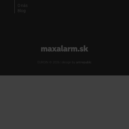
O nás
Blog
www.maxalarm.sk
EUROIN © 2026 | design by
antrepublic