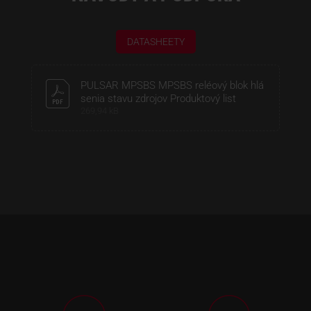
DATASHEETY
PULSAR MPSBS MPSBS reléový blok hlá
senia stavu zdrojov Produktový list
269,94 kB