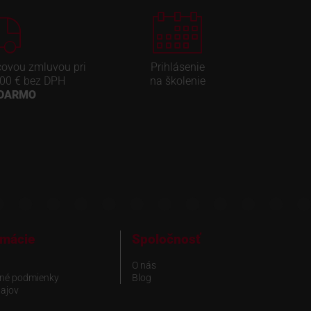
covou zmluvou pri
Prihlásenie
00 € bez DPH
na školenie
ADARMO
rmácie
Spoločnosť
O nás
né podmienky
Blog
ajov