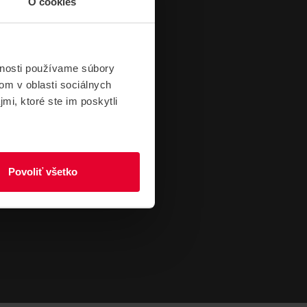
O cookies
vnosti používame súbory
om v oblasti sociálnych
mi, ktoré ste im poskytli
Povoliť všetko