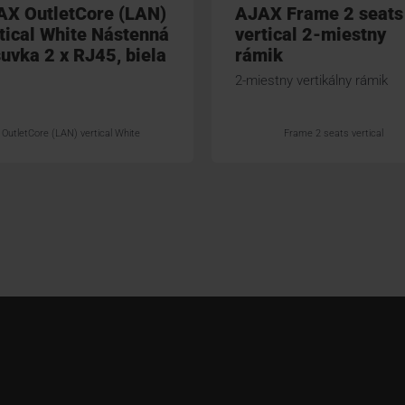
AX OutletCore (LAN)
AJAX Frame 2 seats
tical White Nástenná
vertical 2-miestny
uvka 2 x RJ45, biela
rámik
2-miestny vertikálny rámik
OutletCore (LAN) vertical White
Frame 2 seats vertical