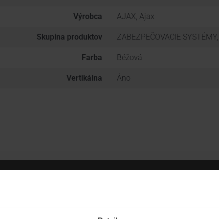
Výrobca
AJAX, Ajax
Skupina produktov
ZABEZPEČOVACIE SYSTÉMY
Farba
Béžová
Vertikálna
Áno