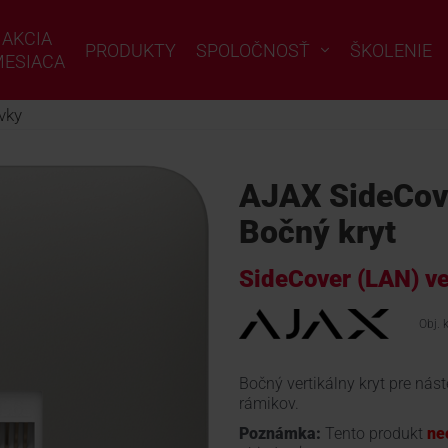
AKCIA
PRODUKTY
SPOLOČNOSŤ
ŠKOLENIE
ESIACA
vky
AJAX SideCove
Bočný kryt
SideCover (LAN) ve
Obj. 
Bočný vertikálny kryt pre nás
rámikov.
Poznámka:
Tento produkt
ne