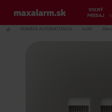
Prejsť
k
VOĽNÝ
www.maxalarm.sk
hlavnému
PREDAJ
M
obsahu
DOMÁCA AUTOMATIZÁCIA
AJAX
Zásu