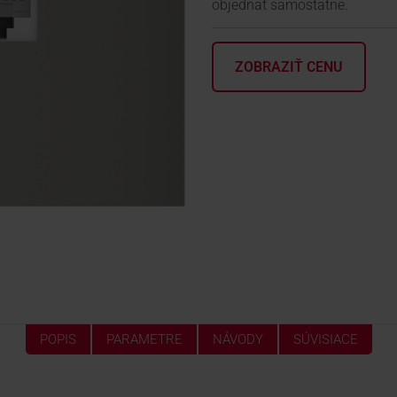
objednať samostatne.
ZOBRAZIŤ CENU
POPIS
PARAMETRE
NÁVODY
SÚVISIACE