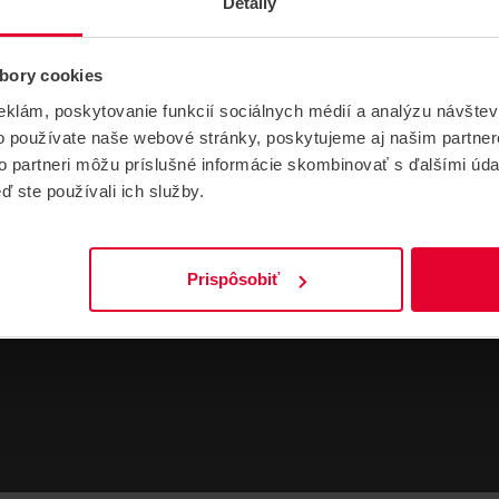
Detaily
bory cookies
NÁVODY A PODPORA
eklám, poskytovanie funkcií sociálnych médií a analýzu návšte
o používate naše webové stránky, poskytujeme aj našim partner
to partneri môžu príslušné informácie skombinovať s ďalšími údaj
ď ste používali ich služby.
DATASHEETY
Ajax OutletCore (LAN) en Datasheet
Prispôsobiť
2,53 MB