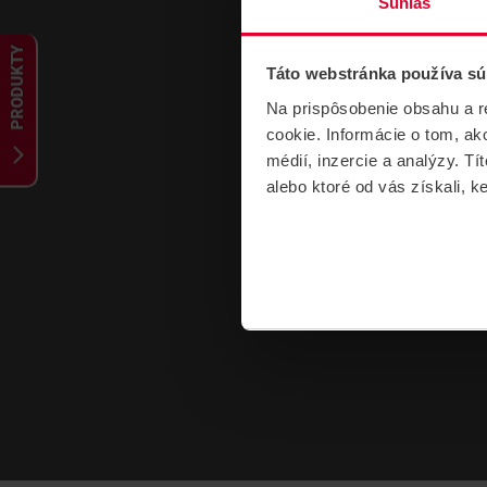
Súhlas
PRODUKTY
Táto webstránka používa sú
Na prispôsobenie obsahu a r
cookie. Informácie o tom, ak
médií, inzercie a analýzy. Tí
alebo ktoré od vás získali, ke