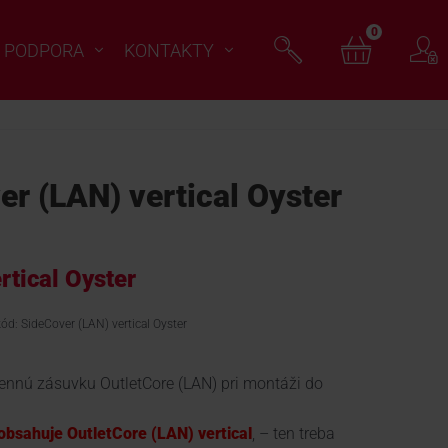
0
PODPORA
KONTAKTY
r (LAN) vertical Oyster
rtical Oyster
kód: SideCover (LAN) vertical Oyster
tennú zásuvku OutletCore (LAN) pri montáži do
obsahuje OutletCore (LAN) vertical
, – ten treba