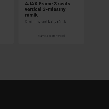
AJAX Frame 3 seats
AJAX 
vertical 3-miestny
vertic
rámik
rámik
3-miestny vertikálny rámik
4-miestn
Frame 3 seats vertical