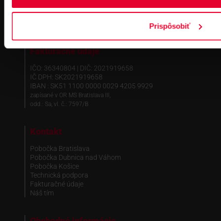
Prispôsobiť
Fakturačné údaje
IČO: 36340804 | DIČ: 2021919658
IČ DPH: SK2021919658
IBAN : SK51 1100 0000 0029 4205 9929
zapísané v OR MS Bratislava III,
odd.: Sa, vl. č.: 7597/B
Kontakt
Pobočka Bratislava
Pobočka Dubnica nad Váhom
Pobočka Košice
Technická podpora
Fakturačné údaje
Náš tím
Obchodné informácie