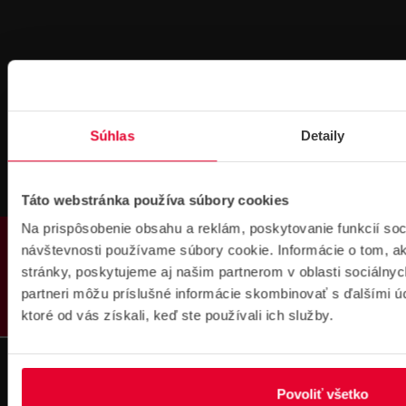
Pre zákazníkov s rámovcovou zmluvou pri
Súhlas
Detaily
objednávkach nad 300 € bez DPH
DOPRAVA ZADARMO
Táto webstránka používa súbory cookies
Na prispôsobenie obsahu a reklám, poskytovanie funkcií soc
PRODUKTY
návštevnosti používame súbory cookie. Informácie o tom, 
stránky, poskytujeme aj našim partnerom v oblasti sociálnych
partneri môžu príslušné informácie skombinovať s ďalšími úda
ktoré od vás získali, keď ste používali ich služby.
Prihlásenie
na školenie
Povoliť všetko