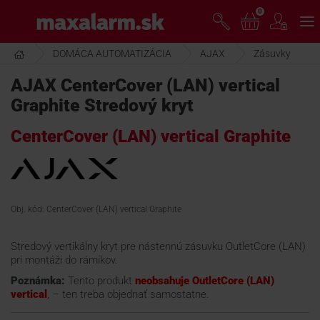
Prejsť
0
www.maxalarm.sk
k
hlavnému
obsahu
DOMÁCA AUTOMATIZÁCIA
AJAX
Zásuvky
VOĽNÝ PREDAJ
AJAX CenterCover (LAN) vertical
Graphite Stredový kryt
AKCIA MESIACA
CenterCover (LAN) vertical Graphite
PRODUKTY
SPOLOČNOSŤ
Obj. kód: CenterCover (LAN) vertical Graphite
Stredový vertikálny kryt pre nástennú zásuvku OutletCore (LAN)
ŠKOLENIE
pri montáži do rámikov.
Poznámka:
Tento produkt
neobsahuje OutletCore (LAN)
vertical
, – ten treba objednať samostatne.
PODPORA