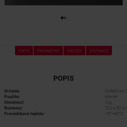
POPIS
PARAMETRE
NÁVODY
SÚVISIACE
POPIS
Určenie:
OutletCore 
Použite:
Interiér
Hmotnosť:
12g
Rozmery:
70,5 x 82 x
Prevádzková teplota:
-10°+40°C