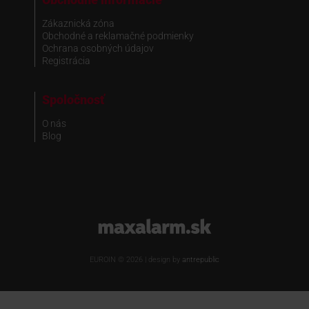
Zákaznická zóna
Obchodné a reklamačné podmienky
Ochrana osobných údajov
Registrácia
Spoločnosť
O nás
Blog
www.maxalarm.sk
EUROIN © 2026 | design by
antrepublic