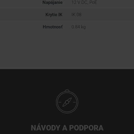
Napájanie
12 V DC, PoE
Krytie IK
IK 08
Hmotnosť
0.84 kg
NÁVODY A PODPORA