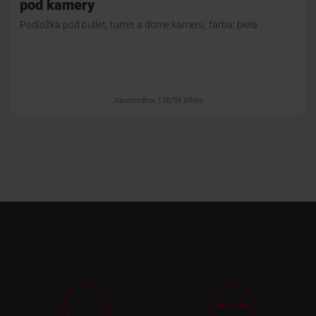
pod kamery
Podložka pod bullet, turret a dome kameru, farba: biela
JunctionBox 118/59 White