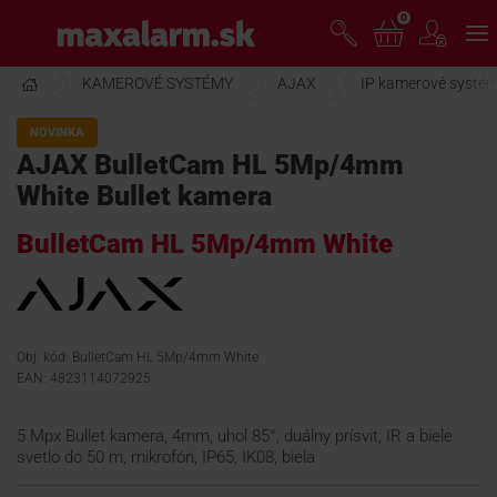
Prejsť
0
www.maxalarm.sk
k
hlavnému
obsahu
KAMEROVÉ SYSTÉMY
AJAX
IP kamerové systé
VOĽNÝ PREDAJ
NOVINKA
AJAX BulletCam HL 5Mp/4mm
AKCIA MESIACA
White Bullet kamera
BulletCam HL 5Mp/4mm White
PRODUKTY
SPOLOČNOSŤ
Obj. kód: BulletCam HL 5Mp/4mm White
EAN: 4823114072925
ŠKOLENIE
5 Mpx Bullet kamera, 4mm, uhol 85°, duálny prísvit, IR a biele
svetlo do 50 m, mikrofón, IP65, IK08, biela
PODPORA