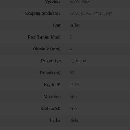
Výrobca
AJAX, Ajax
Skupina produktov
KAMEROVÉ SYSTÉMY
Tvar
Bullet
Rozlíšenie (Mpx)
5
Objektív (mm)
4
Prísvit typ
Hybridný
Prísvit (m)
50
Krytie IP
IP 65
Mikrofón
Áno
Slot na SD
Áno
Farba
Biela