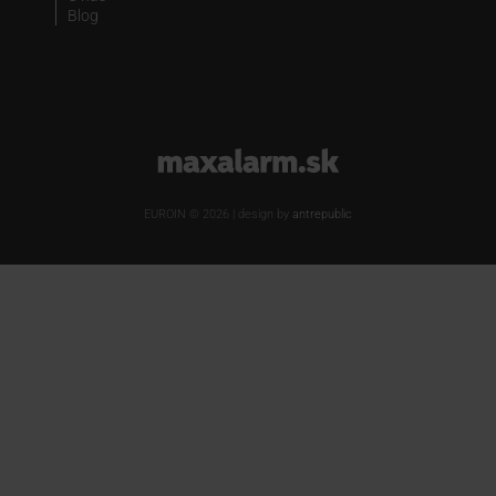
Blog
www.maxalarm.sk
EUROIN © 2026 | design by
antrepublic