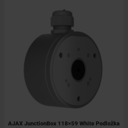
AJAX JunctionBox 118×59 White Podložka