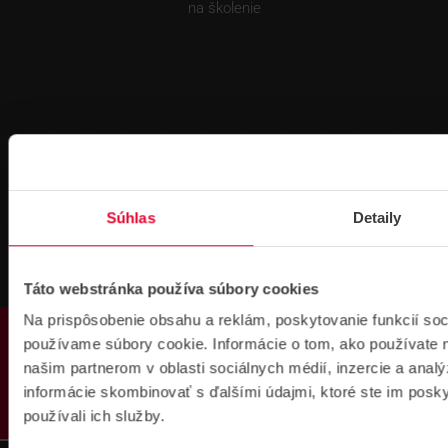
na školenie
Fakturačné údaje
Súhlas
Detaily
IČO: 36340804 | DIČ: 2021919658
IČ DPH: SK2021919658
IBAN : SK51 1100 0000 0029 4205 9929
zapísané v OR MS Bratislava III,
Táto webstránka používa súbory cookies
odd.: Sa, vl. č.: 7597/B
Na prispôsobenie obsahu a reklám, poskytovanie funkcií soc
PRODUKTY
používame súbory cookie. Informácie o tom, ako používate 
Kontakt
našim partnerom v oblasti sociálnych médií, inzercie a analý
Pobočka Bratislava
informácie skombinovať s ďalšími údajmi, ktoré ste im poskyt
Pobočka Dubnica nad Váhom
používali ich služby.
Pobočka Košice
Technická podpora