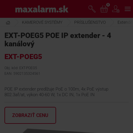
Prejsť
0
www.maxalarm.sk
k
hlavnému
obsahu
KAMEROVÉ SYSTÉMY
PRÍSLUŠENSTVO
Extendé
VOĽNÝ PREDAJ
EXT-POEG5 POE IP extender - 4
kanálový
AKCIA MESIACA
EXT-POEG5
PRODUKTY
Obj. kód: EXT-POEG5
EAN: 5902135324561
SPOLOČNOSŤ
POE IP extender predlžuje PoE o 100m, 4x PoE výstup
802.3af/at, výkon 40-60 W, 1x DC IN, 1x PoE IN
ŠKOLENIE
ZOBRAZIŤ CENU
PODPORA