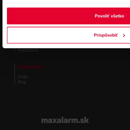
Fakturačné údaje
Náš tím
Povoliť všetko
Obchodné informácie
Zákaznická zóna
Prispôsobiť
Obchodné a reklamačné podmienky
Ochrana osobných údajov
Registrácia
Spoločnosť
O nás
Blog
www.maxalarm.sk