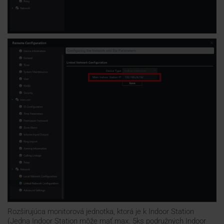
Rozširujúca monitorová jednotka, ktorá je k Indoor Station
(Jedna Indoor Station môže mať max. 5ks podružných Indoor