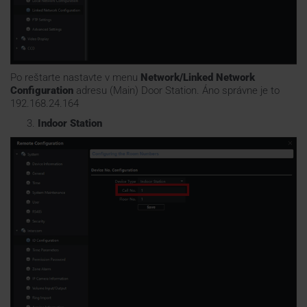
Po reštarte nastavte v menu
Network/Linked Network
Configuration
adresu (Main) Door Station. Áno správne je to
192.168.24.164
Indoor Station