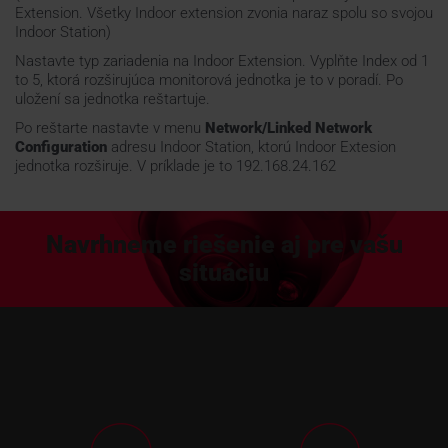
Extension. Všetky Indoor extension zvonia naraz spolu so svojou
Indoor Station)
Nastavte typ zariadenia na Indoor Extension. Vyplňte Index od 1
to 5, ktorá rozširujúca monitorová jednotka je to v poradí. Po
uložení sa jednotka reštartuje.
Po reštarte nastavte v menu
Network/Linked Network
Configuration
adresu Indoor Station, ktorú Indoor Extesion
jednotka rozširuje. V príklade je to 192.168.24.162
Navrhneme riešenie aj pre vašu
situáciu