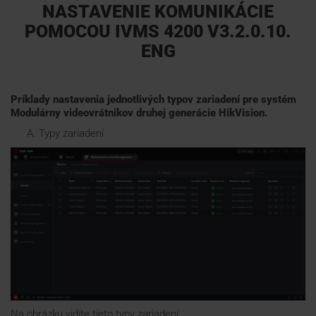
NASTAVENIE KOMUNIKÁCIE
POMOCOU IVMS 4200 V3.2.0.10.
Pomoc na diaľku
ENG
Technická podpora 24/7
Príklady nastavenia jednotlivých typov zariadení pre systém
Modulárny videovrátnikov druhej generácie HikVision.
Kalendár akcií
Typy zariadení
How To návody
Dokumenty
Na stiahnutie
KONTAKTY
Na obrázku vidíte tieto typy zariadení: