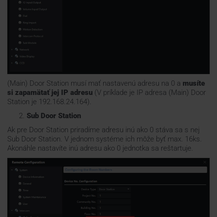
(Main) Door Station musí mať nastavenú adresu na 0 a
musíte
si zapamätať jej IP adresu
(V príklade je IP adresa (Main) Door
Station je 192.168.24.164).
Sub Door Station
Ak pre Door Station priradíme adresu inú ako 0 stáva sa s nej
Sub Door Station. V jednom systéme ich môže byť max. 16ks.
Akonáhle nastavíte inú adresu ako 0 jednotka sa reštartuje.