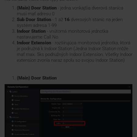
(Main) Door Station
- jedna vonkajšia dverová stanica
musí mať adresu 0
Sub Door Station
- 1 až
16
dverových staníc na jeden
systém adresa 1-99
Indoor Station
- vnútorná monitorová jednotka
nastavujeme Call No.
Indoor Extension
- rozširujúca monitorová jednotka, ktorá
je podružná k Indoor Station (Jedna Indoor Station môže
mať max. 5ks podružných Indoor Extension. Všetky Indoor
extension zvonia naraz spolu so svojou Indoor Station)
(Main) Door Station