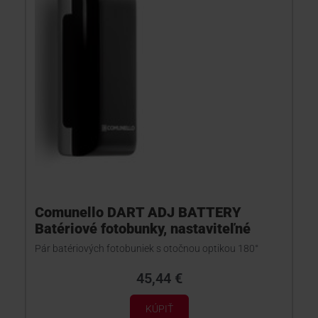
Comunello DART ADJ BATTERY
Batériové fotobunky, nastaviteľné
Pár batériových fotobuniek s otočnou optikou 180°
45,44 €
KÚPIŤ