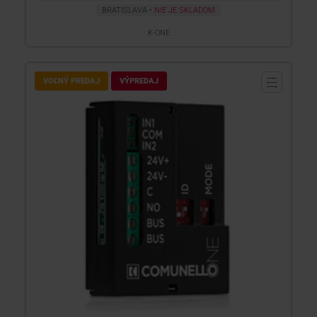
BRATISLAVA
NIE JE SKLADOM
K-ONE
VOĽNÝ PREDAJ
VÝPREDAJ