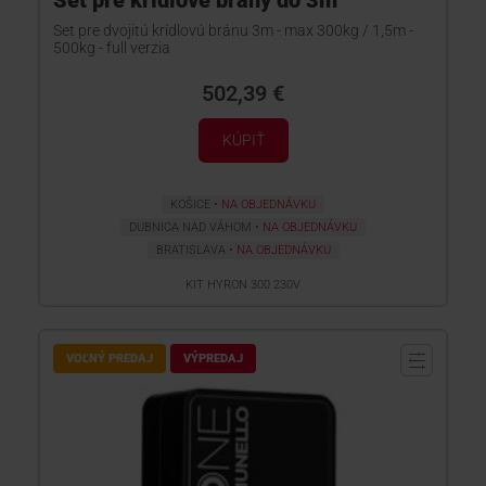
Set pre krídlové brány do 3m
Set pre dvojitú krídlovú bránu 3m - max 300kg / 1,5m -
500kg - full verzia
502,39 €
KÚPIŤ
KOŠICE
NA OBJEDNÁVKU
DUBNICA NAD VÁHOM
NA OBJEDNÁVKU
BRATISLAVA
NA OBJEDNÁVKU
KIT HYRON 300 230V
VOĽNÝ PREDAJ
VÝPREDAJ