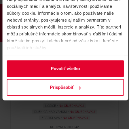
sociálnych médií a analýzu návštevnosti používame
PRODUKTY
súbory cookie. Informácie o tom, ako používate naše
webové stránky, poskytujeme aj našim partnerom v
oblasti sociálnych médií, inzercie a analýzy. Títo partneri
môžu príslušné informácie skombinovať s ďalšími údajmi,
ktoré ste im poskytli alebo ktoré od vás získali, keď ste
COMUNELLO KIT HYRON 300 24V Set
používali ich služby.
pre krídlové brány do 3m
Set pre dvojitú krídlovú bránu 3m - max 300kg / 1,5m -
500kg - full verzia
Povoliť všetko
527,51 €
Prispôsobiť
KÚPIŤ
KOŠICE
NA OBJEDNÁVKU
DUBNICA NAD VÁHOM
NA OBJEDNÁVKU
BRATISLAVA
NA OBJEDNÁVKU
KIT HYRON 300 24V