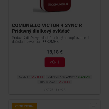
COMUNELLO VICTOR 4 SYNC R
Prídavný diaľkový ovládač
Prídavný diaľkový ovládač, určený na kopírovanie, 4
tlačidlá, frekvencia 433,92MHz.
18,18 €
KÚPIŤ
KOŠICE
NA CESTE
DUBNICA NAD VÁHOM
SKLADOM
BRATISLAVA
NA CESTE
VICTOR 4 SYNC R
VOĽNÝ PREDAJ