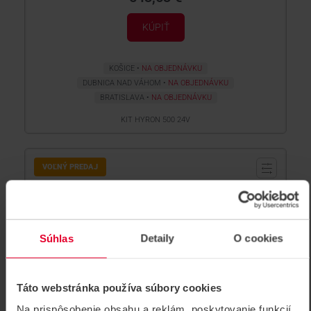
KÚPIŤ
KOŠICE
NA OBJEDNÁVKU
DUBNICA NAD VÁHOM
NA OBJEDNÁVKU
BRATISLAVA
NA OBJEDNÁVKU
KIT HYRON 500 24V
VOĽNÝ PREDAJ
Súhlas
Detaily
O cookies
Táto webstránka používa súbory cookies
Na prispôsobenie obsahu a reklám, poskytovanie funkcií