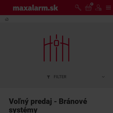
Prejsť
0
www.maxalarm.sk
k
hlavnému
obsahu
VOĽNÝ PREDAJ
AKCIA MESIACA
PRODUKTY
SPOLOČNOSŤ
FILTER
ŠKOLENIE
Voľný predaj - Bránové
PODPORA
systémy