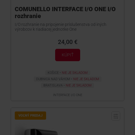
COMUNELLO INTERFACE I/O ONE I/O
rozhranie
I/O rozhranie na pripojenie príslušenstva od iných
výrobcov k riadiacej jednotke One
24,00 €
KÚPIŤ
KOŠICE
NIE JE SKLADOM
DUBNICA NAD VÁHOM
NIE JE SKLADOM
BRATISLAVA
NIE JE SKLADOM
INTERFACE I/O ONE
VOĽNÝ PREDAJ