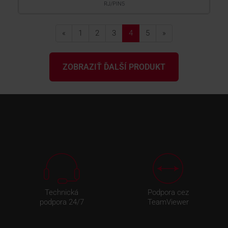
RJ/PIN5
«
1
2
3
4
5
»
ZOBRAZIŤ ĎALŠÍ PRODUKT
Technická
Podpora cez
podpora 24/7
TeamViewer