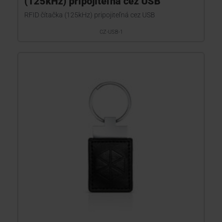
(125kHz) pripojiteľná cez USB
RFID čítačka (125kHz) pripojiteľná cez USB
CZ-USB-1