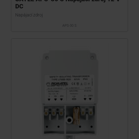
DC
Napájací zdroj
APS-30 S