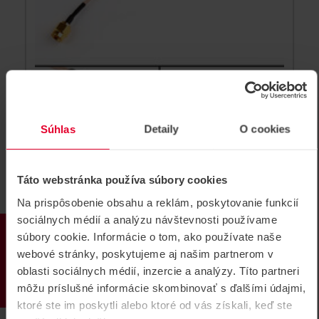
Súhlas
Detaily
O cookies
Satel IPX-SMA redukcia kábla na
pripojenie
Táto webstránka používa súbory cookies
Satel IPX-SMA redukcia kábla na pripojenie konektora
Na prispôsobenie obsahu a reklám, poskytovanie funkcií
IPX modulu GSM/GPRS
sociálnych médií a analýzu návštevnosti používame
PRODUKTY
IPX-SMA
súbory cookie. Informácie o tom, ako používate naše
webové stránky, poskytujeme aj našim partnerom v
oblasti sociálnych médií, inzercie a analýzy. Títo partneri
môžu príslušné informácie skombinovať s ďalšími údajmi,
ktoré ste im poskytli alebo ktoré od vás získali, keď ste