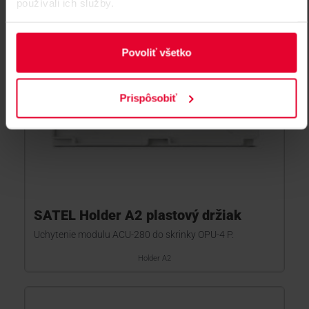
používali ich služby.
Povoliť všetko
Prispôsobiť
SATEL Holder A2 plastový držiak
Uchytenie modulu ACU-280 do skrinky OPU-4 P.
Holder A2