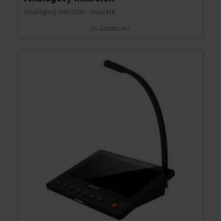
Analógový mikrofón - Husí krk
DS-QAE0MG0G1