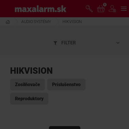
Prejsť
0
www.maxalarm.sk
k
hlavnému
obsahu
AUDIO SYSTÉMY
HIKVISION
VOĽNÝ PREDAJ
FILTER
AKCIA MESIACA
PRODUKTY
HIKVISION
SPOLOČNOSŤ
Zosilňovače
Príslušenstvo
Reproduktory
ŠKOLENIE
PODPORA