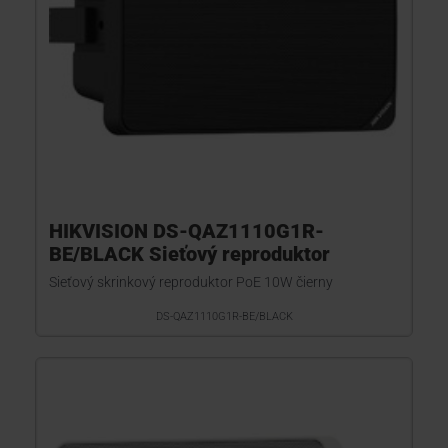
HIKVISION DS-QAZ1110G1R-
BE/BLACK Sieťový reproduktor
Sieťový skrinkový reproduktor PoE 10W čierny
DS-QAZ1110G1R-BE/BLACK