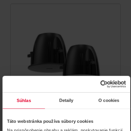
Súhlas
Detaily
O cookies
HIKVISION DS-QAZ1610G1-
Táto webstránka používa súbory cookies
BE/BLACK Sieťový reproduktor
Na prispôsobenie obsahu a reklám, poskytovanie funkcií