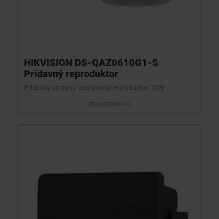
HIKVISION DS-QAZ0610G1-S
Prídavný reproduktor
Prídavný stropný bezrámový reproduktor 10W
DS-QAZ0610G1-S