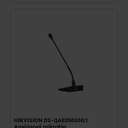
HIKVISION DS-QAE0MG0G1
Analógový mikrofón