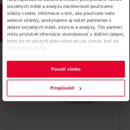
Sieťový stropný bezrámový reproduktor PoE 10W čierny
sociálnych médií a analýzu návštevnosti používame
PRODUKTY
DS-QAZ1610G1-BE/BLACK
súbory cookie. Informácie o tom, ako používate naše
webové stránky, poskytujeme aj našim partnerom v
oblasti sociálnych médií, inzercie a analýzy. Títo partneri
môžu príslušné informácie skombinovať s ďalšími údajmi,
ktoré ste im poskytli alebo ktoré od vás získali, keď ste
používali ich služby.
Povoliť všetko
Prispôsobiť