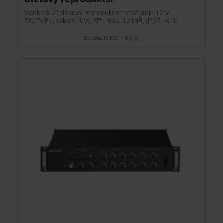
Vonkajší IP tlakový reproduktor, napájanie 12 V
DC/PoE+, výkon 10W, SPL max. 121dB, IP67, IK10
DS-QAZ1310G1T-EY(C)