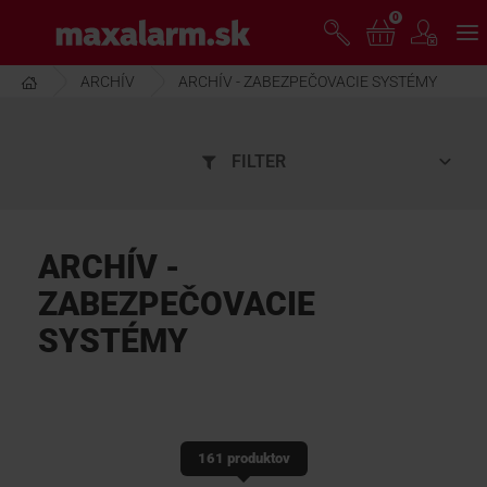
Prejsť
0
www.maxalarm.sk
k
hlavnému
obsahu
ARCHÍV
ARCHÍV - ZABEZPEČOVACIE SYSTÉMY
VOĽNÝ PREDAJ
FILTER
AKCIA MESIACA
PRODUKTY
ARCHÍV -
ZABEZPEČOVACIE
SPOLOČNOSŤ
SYSTÉMY
ŠKOLENIE
PODPORA
161 produktov