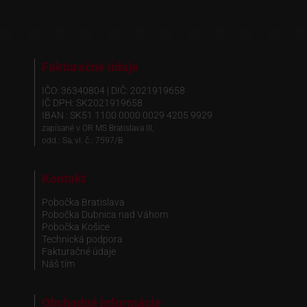
Fakturačné údaje
IČO: 36340804 | DIČ: 2021919658
IČ DPH: SK2021919658
IBAN : SK51 1100 0000 0029 4205 9929
zapísané v OR MS Bratislava III,
odd.: Sa, vl. č.: 7597/B
Kontakt
Pobočka Bratislava
Pobočka Dubnica nad Váhom
Pobočka Košice
Technická podpora
Fakturačné údaje
Náš tím
Obchodné informácie