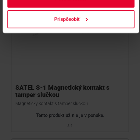
Prispôsobiť
SATEL S-1 Magnetický kontakt s
tamper slučkou
Magnetický kontakt s tamper slučkou
Tento produkt už nie je v ponuke.
S-1