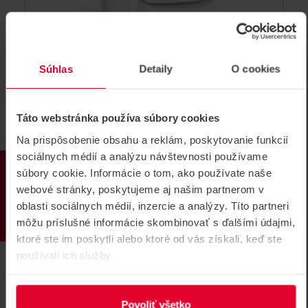
Súhlas
Detaily
O cookies
SATEL AMD-103 Bezdrôtový
Táto webstránka používa súbory cookies
magnetický detektor MINI
Na prispôsobenie obsahu a reklám, poskytovanie funkcií
Miniatúrny bezdrôtový magnetický kontakt pre systém
ABAX
sociálnych médií a analýzu návštevnosti používame
PRODUKTY
súbory cookie. Informácie o tom, ako používate naše
Tento produkt už nie je v ponuke.
webové stránky, poskytujeme aj našim partnerom v
oblasti sociálnych médií, inzercie a analýzy. Títo partneri
AMD-103
môžu príslušné informácie skombinovať s ďalšími údajmi,
ktoré ste im poskytli alebo ktoré od vás získali, keď ste
ARCHÍV
používali ich služby.
Povoliť všetko