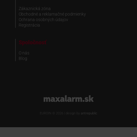
Zákaznická zóna
Obchodné a reklamačné podmienky
Ochrana osobných údajov
Registrácia
Spoločnosť
O nás
Blog
www.maxalarm.sk
EUROIN © 2026 | design by
antrepublic