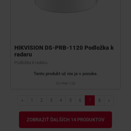
HIKVISION DS-PRB-1120 Podložka k
radaru
Podložka k radaru
Tento produkt už nie je v ponuke.
DS-PRB-1120
«
1
2
3
4
5
6
7
8
»
ZOBRAZIŤ ĎALŠÍCH 14 PRODUKTOV